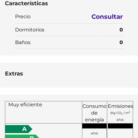
Características
Consultar
Precio
Dormitorios
0
Baños
0
Extras
Muy eficiente
Consumo
Emisiones
de
2
(Kg CO
/ m
2
energía
año):
2
(KW h / m
A
año):