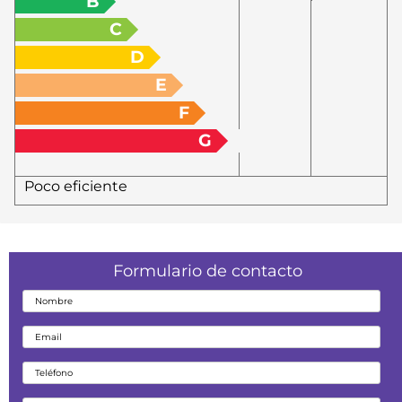
B
C
D
E
F
G
Poco eficiente
Formulario de contacto