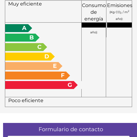
Muy eficiente
Consumo
Emisiones
de
2
(Kg CO
/ m
2
energía
año):
2
(KW h / m
A
año):
B
C
D
E
F
G
Poco eficiente
Formulario de contacto