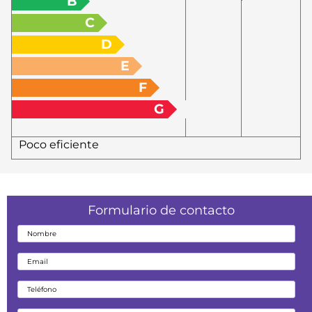
B
C
D
E
F
G
Poco eficiente
Formulario de contacto