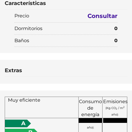
Características
Consultar
Precio
Dormitorios
0
Baños
0
Extras
Muy eficiente
Consumo
Emisiones
de
2
(Kg CO
/ m
2
energía
año):
2
(KW h / m
A
año):