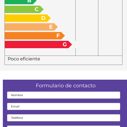
B
C
D
E
F
G
Poco eficiente
Formulario de contacto