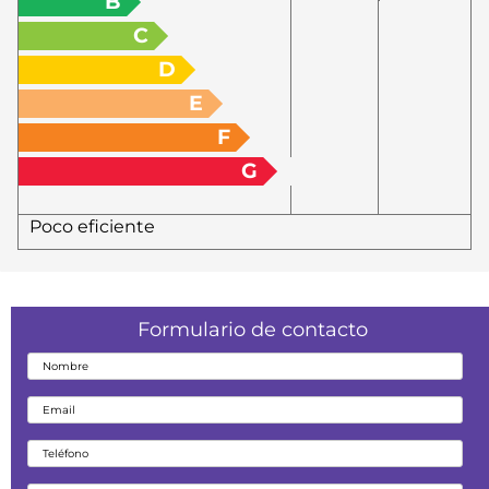
B
C
D
E
F
G
Poco eficiente
Formulario de contacto