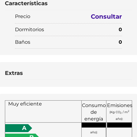
Características
Consultar
Precio
Dormitorios
0
Baños
0
Extras
Muy eficiente
Consumo
Emisiones
de
2
(Kg CO
/ m
2
energía
año):
2
(KW h / m
A
año):