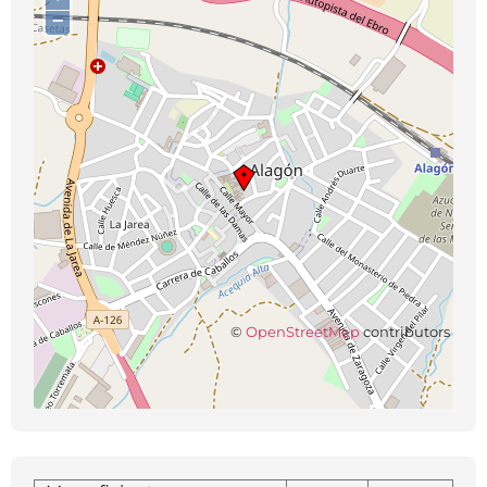
−
©
OpenStreetMap
contributors