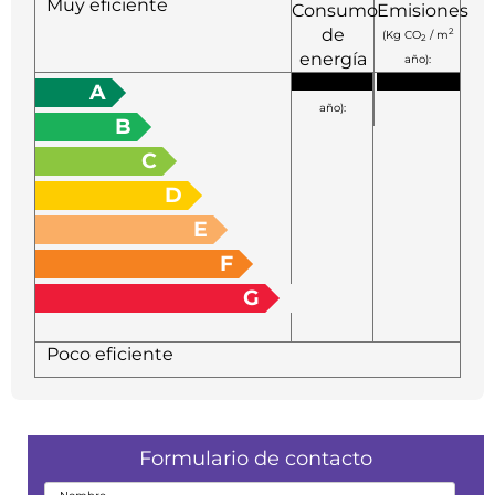
Muy eficiente
Consumo
Emisiones
de
2
(Kg CO
/ m
2
energía
año):
2
(KW h / m
A
año):
B
C
D
E
F
G
Poco eficiente
Formulario de contacto