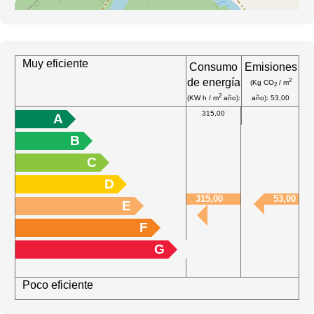
Muy eficiente
Consumo
Emisiones
de energía
2
(Kg CO
/ m
2
2
(KW h / m
año):
año): 53,00
315,00
A
B
C
D
315,00
53,00
E
F
G
Poco eficiente