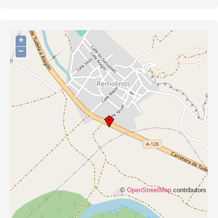
+
−
©
OpenStreetMap
contributors