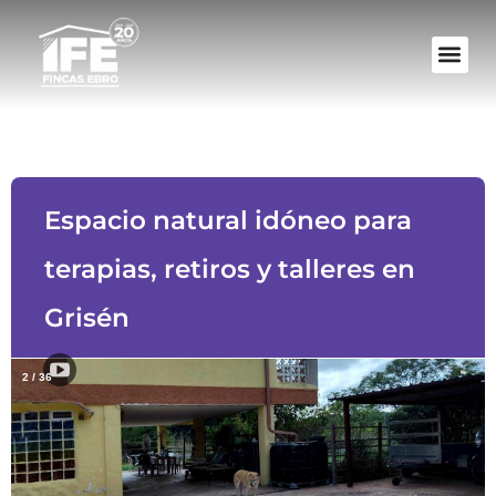
Espacio natural idóneo para
terapias, retiros y talleres en
Grisén
2
/
36