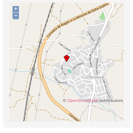
+
−
©
OpenStreetMap
contributors