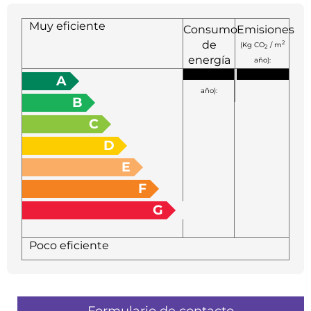
Muy eficiente
Consumo
Emisiones
de
2
(Kg CO
/ m
2
energía
año):
2
(KW h / m
A
año):
B
C
D
E
F
G
Poco eficiente