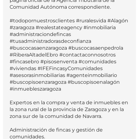
página oficial de la Agencia Tributaria de la
Comunidad Autónoma correspondiente.
#todopornuestrosclientes #ruralesvida #Alagón
#zaragoza #realestateagency #inmobiliaria
#administraciondefincas
#tusadministradorasdeconfianza
#buscocasaenzaragoza #buscocasaenpedrola
#RiberaAltadelEbro #contactaconnosotros
#fincasebro #pisosenventa #comunidades
#viviendas #IFEFincasyComunidades
#asesorasinmobiliarias #agenteinmobiliario
#buscopisoenzaragoza #buscopisoenalagón
#inmuebleszaragoza
Expertos en la compra y venta de inmuebles en
la zona rural de la provincia de Zaragoza y en la
zona sur de la comunidad de Navarra.
Administración de fincas y gestión de
comunidades.