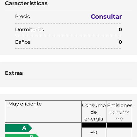
Características
Consultar
Precio
Dormitorios
0
Baños
0
Extras
Muy eficiente
Consumo
Emisiones
de
2
(Kg CO
/ m
2
energía
año):
2
(KW h / m
A
año):