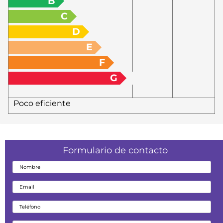
B
C
D
E
F
G
Poco eficiente
Formulario de contacto