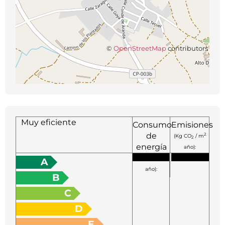
©
OpenStreetMap
contributors
Muy eficiente
Consumo
Emisiones
de
2
(Kg CO
/ m
2
energía
año):
2
(KW h / m
A
año):
B
C
D
E