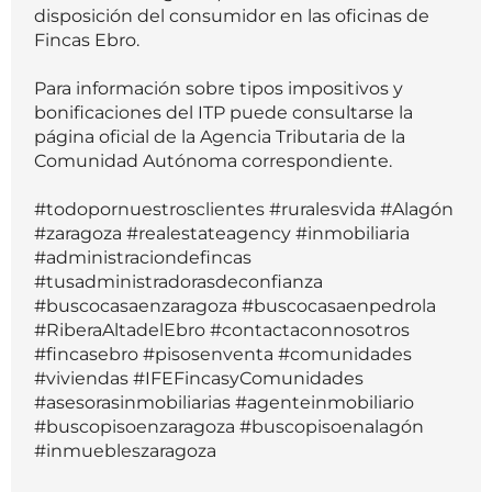
disposición del consumidor en las oficinas de
Fincas Ebro.
Para información sobre tipos impositivos y
bonificaciones del ITP puede consultarse la
página oficial de la Agencia Tributaria de la
Comunidad Autónoma correspondiente.
#todopornuestrosclientes #ruralesvida #Alagón
#zaragoza #realestateagency #inmobiliaria
#administraciondefincas
#tusadministradorasdeconfianza
#buscocasaenzaragoza #buscocasaenpedrola
#RiberaAltadelEbro #contactaconnosotros
#fincasebro #pisosenventa #comunidades
#viviendas #IFEFincasyComunidades
#asesorasinmobiliarias #agenteinmobiliario
#buscopisoenzaragoza #buscopisoenalagón
#inmuebleszaragoza