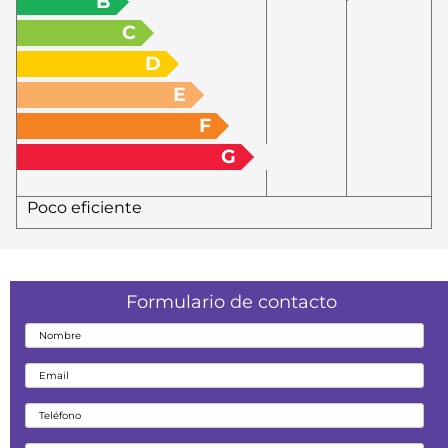
B
C
D
E
F
G
Poco eficiente
Formulario de contacto