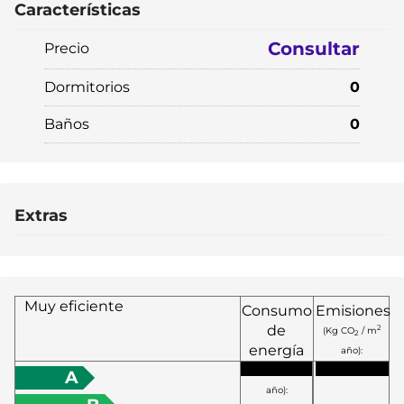
Características
Consultar
Precio
Dormitorios
0
Baños
0
Extras
Muy eficiente
Consumo
Emisiones
de
2
(Kg CO
/ m
2
energía
año):
2
(KW h / m
A
año):