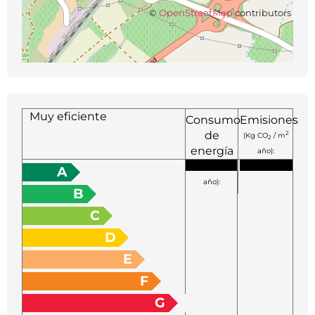
©
OpenStreetMap
contributors
Muy eficiente
Consumo
Emisiones
de
2
(Kg CO
/ m
2
energía
año):
2
(KW h / m
A
año):
B
C
D
E
F
G