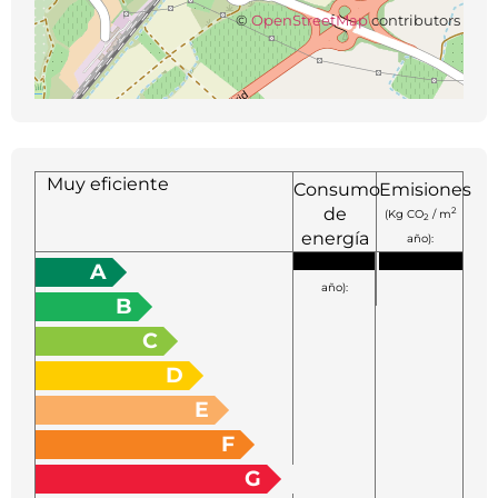
©
OpenStreetMap
contributors
Muy eficiente
Consumo
Emisiones
de
2
(Kg CO
/ m
2
energía
año):
2
(KW h / m
A
año):
B
C
D
E
F
G