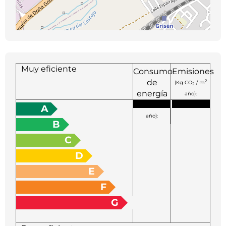
Muy eficiente
Consumo
Emisiones
de
2
(Kg CO
/ m
2
energía
año):
2
(KW h / m
A
año):
B
C
D
E
F
G