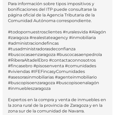
Para información sobre tipos impositivos y
bonificaciones del ITP puede consultarse la
página oficial de la Agencia Tributaria de la
Comunidad Autónoma correspondiente.
#todopornuestrosclientes #ruralesvida #Alagón
#zaragoza #realestateagency #inmobiliaria
#administraciondefincas
#tusadministradorasdeconfianza
#buscocasaenzaragoza #buscocasaenpedrola
#RiberaAltadelEbro #contactaconnosotros
#fincasebro #pisosenventa #comunidades
#viviendas #IFEFincasyComunidades
#asesorasinmobiliarias #agenteinmobiliario
#buscopisoenzaragoza #buscopisoenalagón
#inmuebleszaragoza
Expertos en la compra y venta de inmuebles en
la zona rural de la provincia de Zaragoza y en la
zona sur de la comunidad de Navarra.