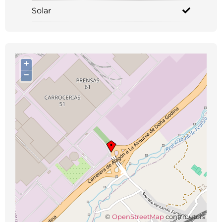
Solar
+
−
©
OpenStreetMap
contributors