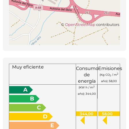
©
OpenStreetMap
contributors
Muy eficiente
Consumo
Emisiones
de
2
(Kg CO
/ m
2
energía
año): 58,00
2
(KW h / m
A
año): 344,00
B
C
344,00
58,00
D
E