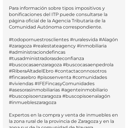
Para información sobre tipos impositivos y
bonificaciones del ITP puede consultarse la
página oficial de la Agencia Tributaria de la
Comunidad Autónoma correspondiente.
#todopornuestrosclientes #ruralesvida #Alagón
#zaragoza #realestateagency #inmobiliaria
#administraciondefincas
#tusadministradorasdeconfianza
#buscocasaenzaragoza #buscocasaenpedrola
#RiberaAltadelEbro #contactaconnosotros
#fincasebro #pisosenventa #comunidades
#viviendas #IFEFincasyComunidades
#asesorasinmobiliarias #agenteinmobiliario
#buscopisoenzaragoza #buscopisoenalagón
#inmuebleszaragoza
Expertos en la compra y venta de inmuebles en
la zona rural de la provincia de Zaragoza y en la
zona sur de la comunidad de Navarra.