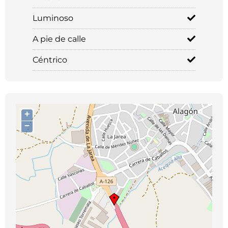
Luminoso
A pie de calle
Céntrico
+
−