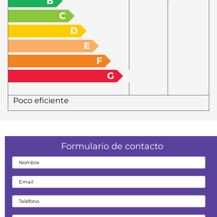
B
C
D
E
F
G
Poco eficiente
Formulario de contacto