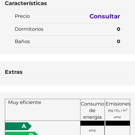
Características
Consultar
Precio
Dormitorios
0
Baños
0
Extras
Muy eficiente
Consumo
Emisiones
de
2
(Kg CO
/ m
2
energía
año):
2
(KW h / m
A
año):