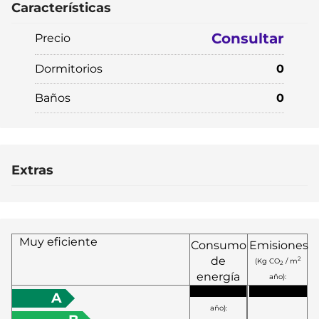
Características
Consultar
Precio
Dormitorios
0
Baños
0
Extras
Muy eficiente
Consumo
Emisiones
de
2
(Kg CO
/ m
2
energía
año):
2
(KW h / m
A
año):