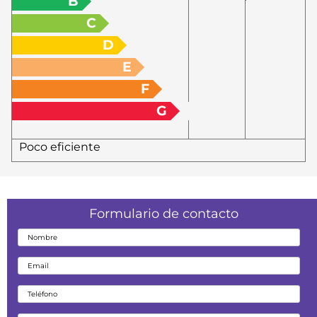
B
C
D
E
F
G
Poco eficiente
Formulario de contacto