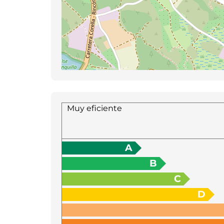
Muy eficiente
A
B
C
D