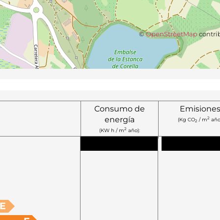
©
OpenStreetMap
contri
Consumo de
Emisione
energía
2
(Kg CO
/ m
año
2
2
(KW h / m
año):
E