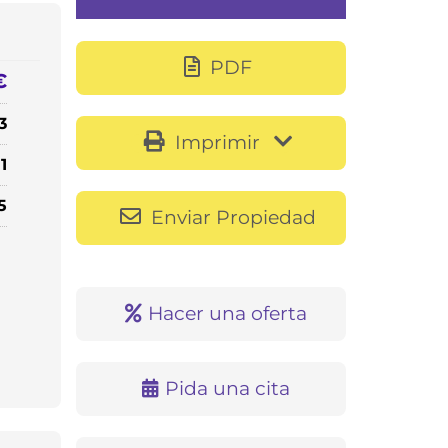
PDF
€
3
Imprimir
1
5
Enviar Propiedad
Hacer una oferta
Pida una cita