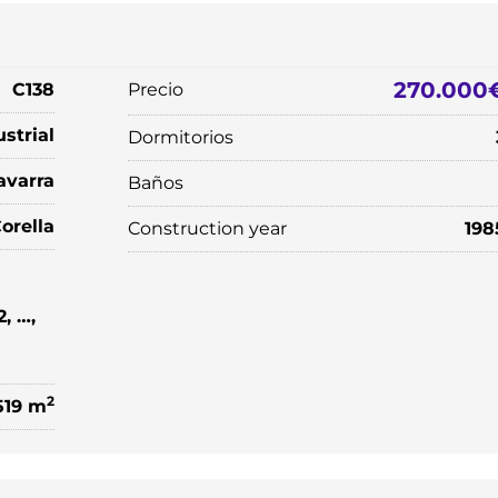
270.000
C138
Precio
strial
Dormitorios
avarra
Baños
orella
Construction year
198
2, …,
2
519 m