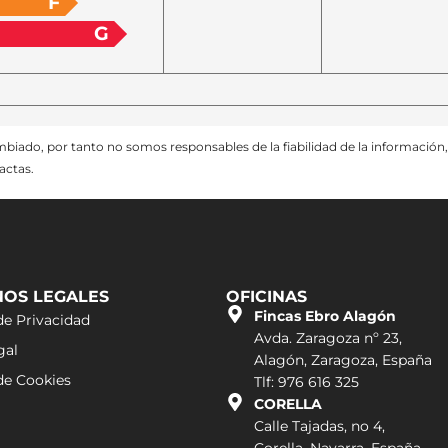
F
G
ado, por tanto no somos responsables de la fiabilidad de la información,
actas.
NOS LEGALES
OFICINAS
Fincas Ebro Alagón
de Privacidad
Avda. Zaragoza nº 23,
gal
Alagón, Zaragoza, España
 de Cookies
Tlf: 976 616 325
CORELLA
Calle Tajadas, no 4,