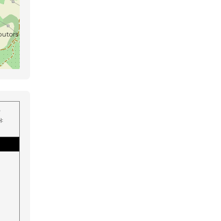
butors
s
):