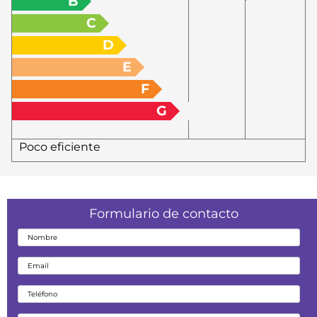
B
C
D
E
F
G
Poco eficiente
Formulario de contacto