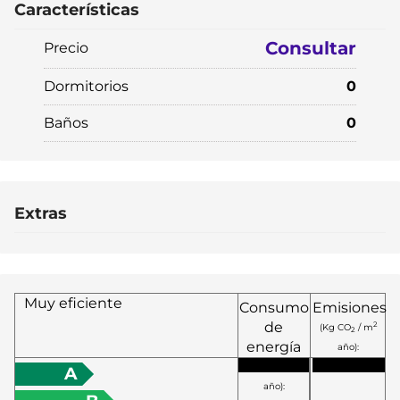
Características
Consultar
Precio
Dormitorios
0
Baños
0
Extras
Muy eficiente
Consumo
Emisiones
de
2
(Kg CO
/ m
2
energía
año):
2
(KW h / m
A
año):