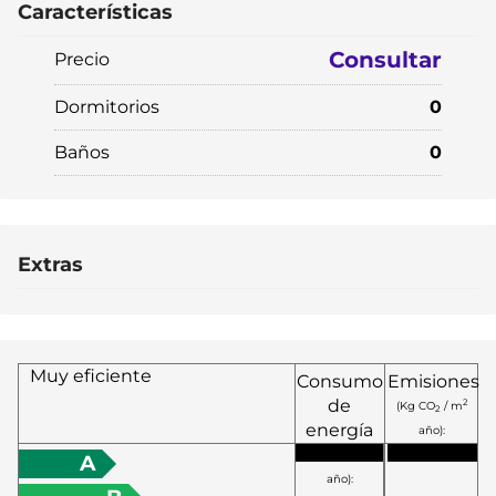
Características
Consultar
Precio
Dormitorios
0
Baños
0
Extras
Muy eficiente
Consumo
Emisiones
de
2
(Kg CO
/ m
2
energía
año):
2
(KW h / m
A
año):