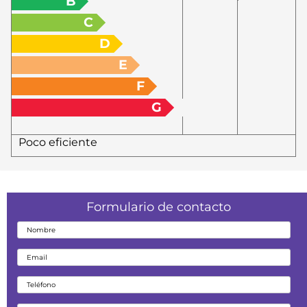
B
C
D
E
F
G
Poco eficiente
Formulario de contacto