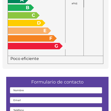
año):
B
C
D
E
F
G
Poco eficiente
Formulario de contacto