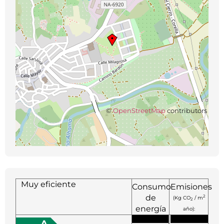
©
OpenStreetMap
contributors
Muy eficiente
Consumo
Emisiones
de
2
(Kg CO
/ m
2
energía
año):
2
(KW h / m
A