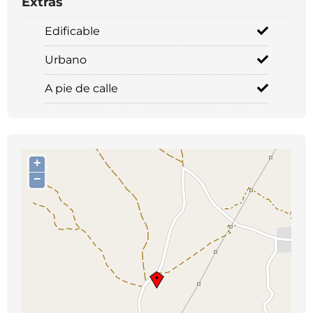
Extras
Edificable
Urbano
A pie de calle
+
−