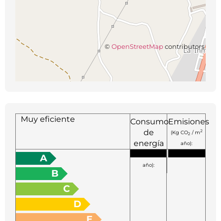
©
OpenStreetMap
contributors
Muy eficiente
Consumo
Emisiones
de
2
(Kg CO
/ m
2
energía
año):
2
(KW h / m
A
año):
B
C
D
E