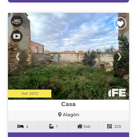
❮
❯
Ref. 2672
Casa
Alagón
4
1
346
229