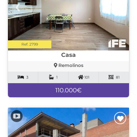
❮
❯
Ref. 2799
Casa
Remolinos
3
1
101
81
110.000€