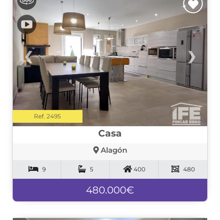
❮
❯
Ref. 2495
Casa
Alagón
9
5
400
480
480.000€