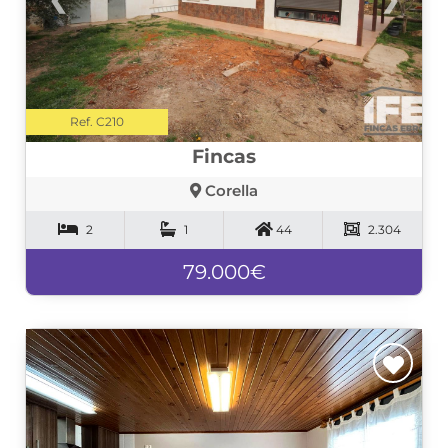
Ref. C210
Fincas
Corella
2
1
44
2.304
79.000€