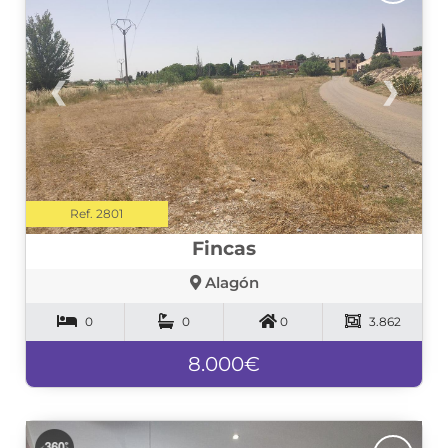
❮
❯
Ref. 2801
Fincas
Alagón
0
0
0
3.862
8.000€