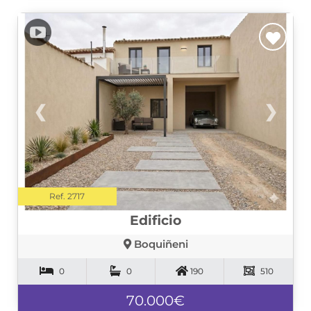
❮
❯
Ref. 2717
Edificio
Boquiñeni
0
0
190
510
70.000€