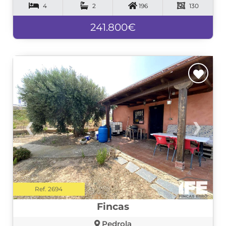
4
2
196
130
241.800€
❮
❯
Ref. 2694
Fincas
Pedrola