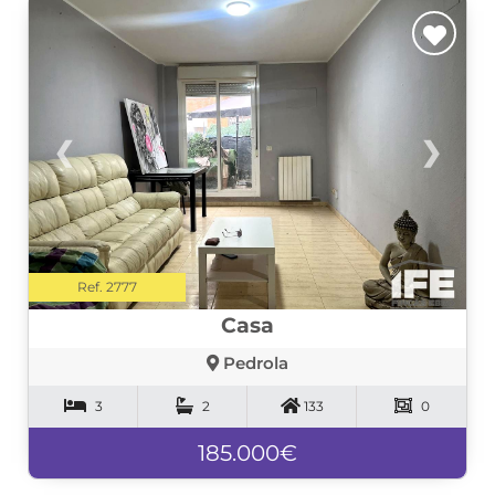
❮
❯
Ref. 2777
Casa
Pedrola
3
2
133
0
185.000€