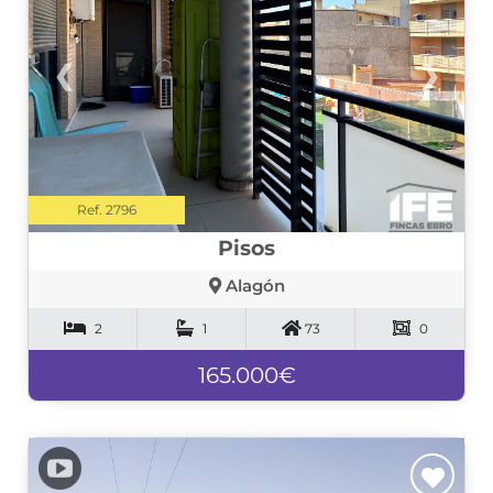
❮
❯
Ref. 2796
Pisos
Alagón
2
1
73
0
165.000€