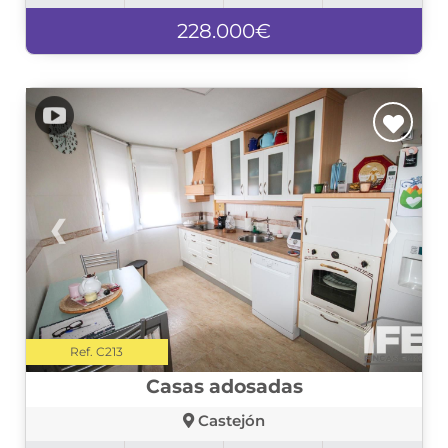
228.000€
❮
❯
Ref. C213
Casas adosadas
Castejón