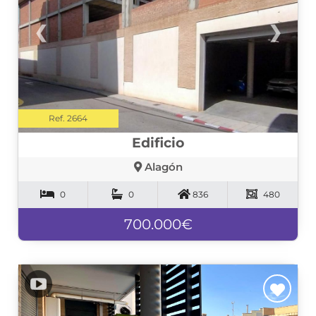
❮
❯
Ref. 2664
Edificio
Alagón
0
0
836
480
700.000€