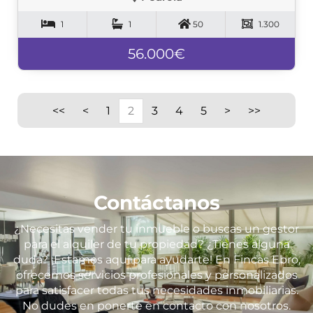
1
1
50
1.300
56.000€
<<
<
1
2
3
4
5
>
>>
Contáctanos
¿Necesitas vender tu inmueble o buscas un gestor
para el alquiler de tu propiedad? ¿Tienes alguna
duda? ¡Estamos aquí para ayudarte! En Fincas Ebro,
ofrecemos servicios profesionales y personalizados
para satisfacer todas tus necesidades inmobiliarias.
No dudes en ponerte en contacto con nosotros.