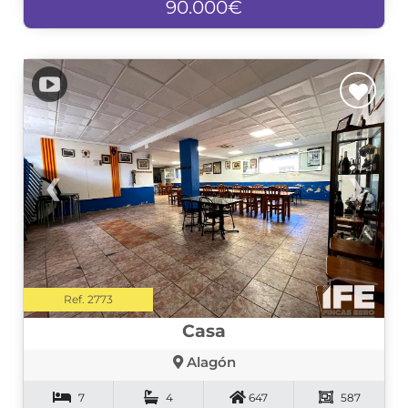
90.000€
❮
❯
Ref. 2773
Casa
Alagón
7
4
647
587