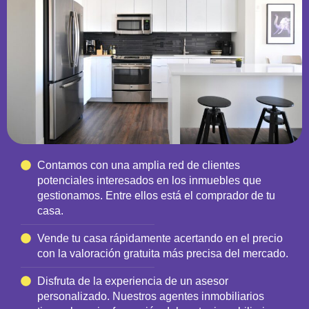
Contamos con una amplia red de clientes
potenciales interesados en los inmuebles que
gestionamos. Entre ellos está el comprador de tu
casa.
Vende tu casa rápidamente acertando en el precio
con la valoración gratuita más precisa del mercado.
Disfruta de la experiencia de un asesor
personalizado. Nuestros agentes inmobiliarios