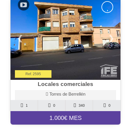
❮
❯
Ref. 2595
Locales comerciales
Torres de Berrellén
1
0
340
0
1.000€ MES