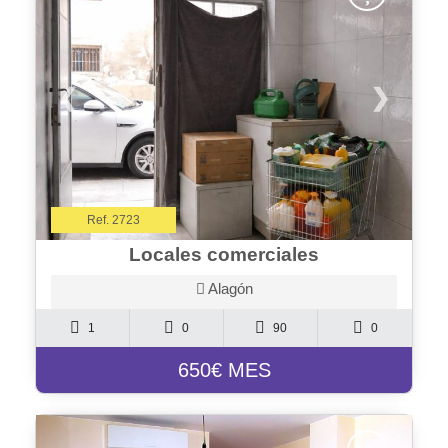
❮
❯
Ref. 2723
Locales comerciales
Alagón
1
0
90
0
650€ MES