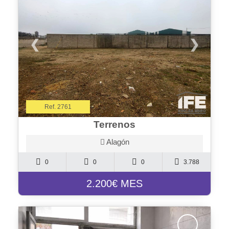
❮
❯
Ref. 2761
Terrenos
Alagón
0
0
0
3.788
2.200€ MES