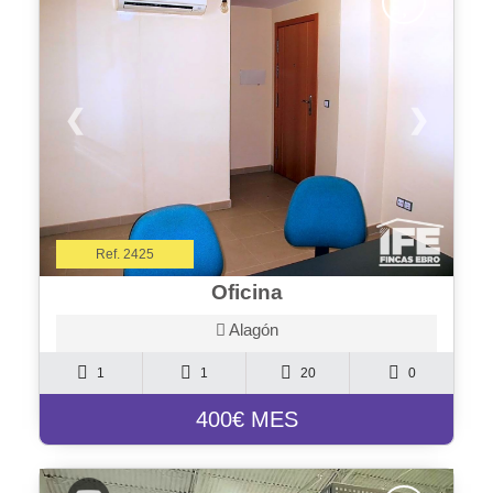
❮
❯
Ref. 2425
Oficina
Alagón
1
1
20
0
400€ MES