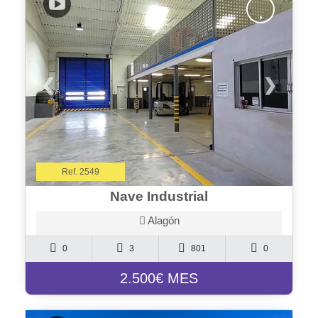
❮
❯
Ref. 2549
Nave Industrial
Alagón
0
3
801
0
2.500€ MES