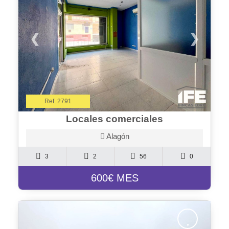
❮
❯
Ref. 2791
Locales comerciales
Alagón
3
2
56
0
600€ MES