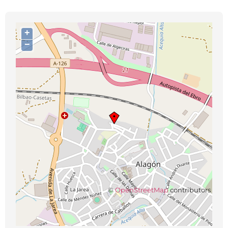
+
−
©
OpenStreetMap
contributors