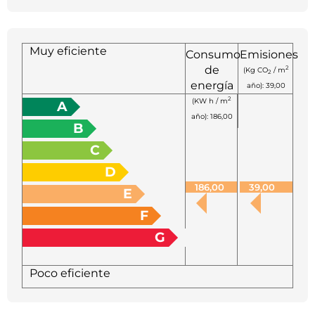
Muy eficiente
Consumo
Emisiones
de
2
(Kg CO
/ m
2
energía
año): 39,00
2
(KW h / m
A
año): 186,00
B
C
D
186,00
39,00
E
F
G
Poco eficiente