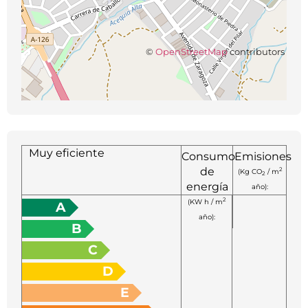
©
OpenStreetMap
contributors
Muy eficiente
Consumo
Emisiones
de
2
(Kg CO
/ m
2
energía
año):
2
(KW h / m
A
año):
B
C
D
E