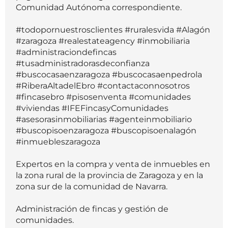
Comunidad Autónoma correspondiente.
#todopornuestrosclientes #ruralesvida #Alagón
#zaragoza #realestateagency #inmobiliaria
#administraciondefincas
#tusadministradorasdeconfianza
#buscocasaenzaragoza #buscocasaenpedrola
#RiberaAltadelEbro #contactaconnosotros
#fincasebro #pisosenventa #comunidades
#viviendas #IFEFincasyComunidades
#asesorasinmobiliarias #agenteinmobiliario
#buscopisoenzaragoza #buscopisoenalagón
#inmuebleszaragoza
Expertos en la compra y venta de inmuebles en
la zona rural de la provincia de Zaragoza y en la
zona sur de la comunidad de Navarra.
Administración de fincas y gestión de
comunidades.