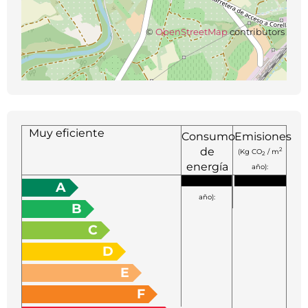
©
OpenStreetMap
contributors
Muy eficiente
Consumo
Emisiones
de
2
(Kg CO
/ m
2
energía
año):
2
(KW h / m
A
año):
B
C
D
E
F