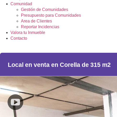
Comunidad
Gestión de Comunidades
Presupuesto para Comunidades
Area de Clientes
Reportar Incidencias
Valora tu Inmueble
Contacto
Local en venta en Corella de 315 m2