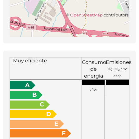
©
OpenStreetMap
contributors
Muy eficiente
Consumo
Emisiones
de
2
(Kg CO
/ m
2
energía
año):
2
(KW h / m
A
año):
B
C
D
E
F