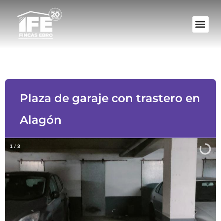
Plaza de garaje con trastero en
Alagón
1
/
3