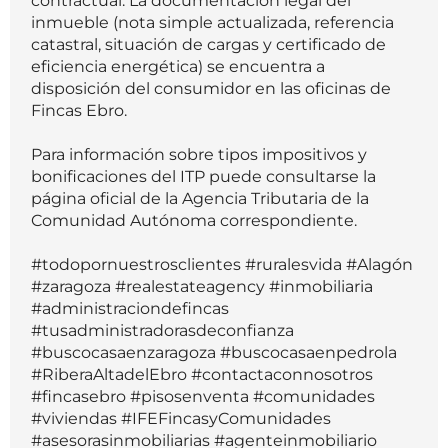
contractual. La documentación legal del
inmueble (nota simple actualizada, referencia
catastral, situación de cargas y certificado de
eficiencia energética) se encuentra a
disposición del consumidor en las oficinas de
Fincas Ebro.
Para información sobre tipos impositivos y
bonificaciones del ITP puede consultarse la
página oficial de la Agencia Tributaria de la
Comunidad Autónoma correspondiente.
#todopornuestrosclientes #ruralesvida #Alagón
#zaragoza #realestateagency #inmobiliaria
#administraciondefincas
#tusadministradorasdeconfianza
#buscocasaenzaragoza #buscocasaenpedrola
#RiberaAltadelEbro #contactaconnosotros
#fincasebro #pisosenventa #comunidades
#viviendas #IFEFincasyComunidades
#asesorasinmobiliarias #agenteinmobiliario