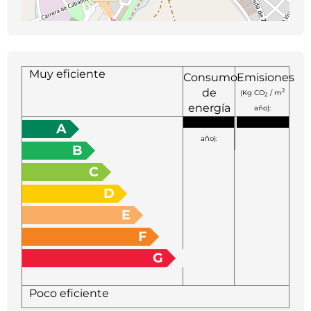
Muy eficiente
Consumo
Emisiones
de
2
(Kg CO
/ m
2
energía
año):
2
(KW h / m
A
año):
B
C
D
E
F
G
Poco eficiente