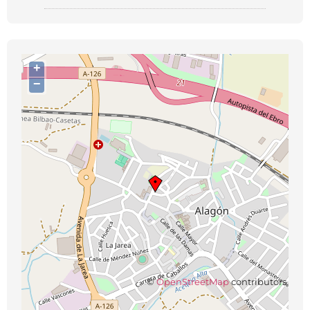
+
−
©
OpenStreetMap
contributors