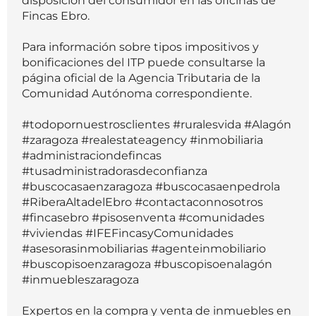
disposición del consumidor en las oficinas de
Fincas Ebro.
Para información sobre tipos impositivos y
bonificaciones del ITP puede consultarse la
página oficial de la Agencia Tributaria de la
Comunidad Autónoma correspondiente.
#todopornuestrosclientes #ruralesvida #Alagón
#zaragoza #realestateagency #inmobiliaria
#administraciondefincas
#tusadministradorasdeconfianza
#buscocasaenzaragoza #buscocasaenpedrola
#RiberaAltadelEbro #contactaconnosotros
#fincasebro #pisosenventa #comunidades
#viviendas #IFEFincasyComunidades
#asesorasinmobiliarias #agenteinmobiliario
#buscopisoenzaragoza #buscopisoenalagón
#inmuebleszaragoza
Expertos en la compra y venta de inmuebles en