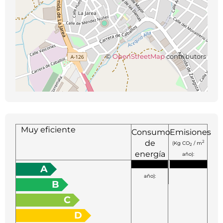
©
OpenStreetMap
contributors
Muy eficiente
Consumo
Emisiones
de
2
(Kg CO
/ m
2
energía
año):
2
(KW h / m
A
año):
B
C
D