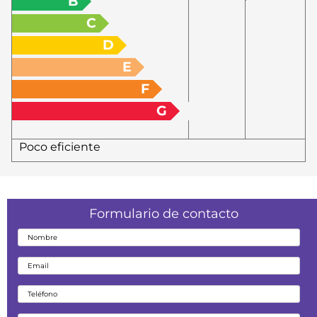
B
C
D
E
F
G
Poco eficiente
Formulario de contacto