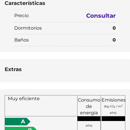
Características
Consultar
Precio
Dormitorios
0
Baños
0
Extras
Muy eficiente
Consumo
Emisiones
de
2
(Kg CO
/ m
2
energía
año):
2
(KW h / m
A
año):