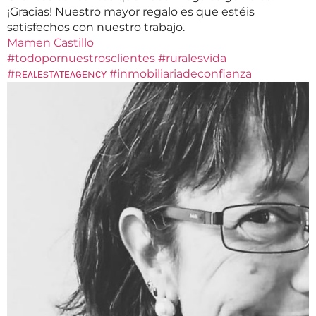
¡Gracias! Nuestro mayor regalo es que estéis
satisfechos con nuestro trabajo.
Mamen Castillo
#todopornuestrosclientes
#ruralesvida
#ʀᴇᴀʟᴇsᴛᴀᴛᴇᴀɢᴇɴᴄʏ
#inmobiliariadeconfianza