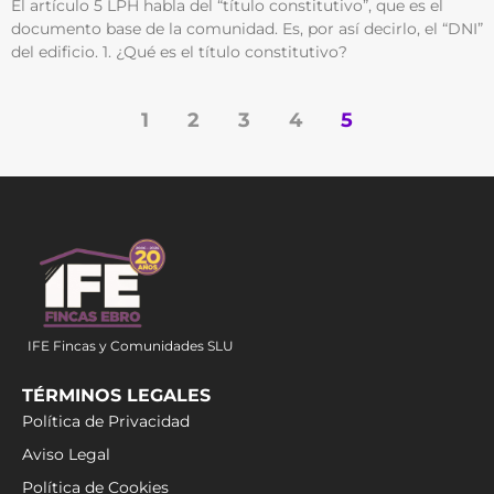
El artículo 5 LPH habla del “título constitutivo”, que es el
documento base de la comunidad. Es, por así decirlo, el “DNI”
del edificio. 1. ¿Qué es el título constitutivo?
1
2
3
4
5
IFE Fincas y Comunidades SLU
TÉRMINOS LEGALES
Política de Privacidad
Aviso Legal
Política de Cookies