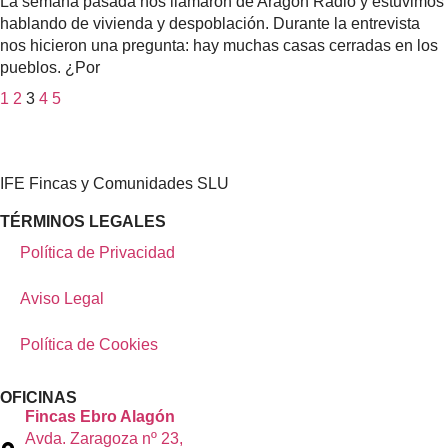
La semana pasada nos llamaron de Aragón Radio y estuvimos
hablando de vivienda y despoblación. Durante la entrevista
nos hicieron una pregunta: hay muchas casas cerradas en los
pueblos. ¿Por
1
2
3
4
5
IFE Fincas y Comunidades SLU
TÉRMINOS LEGALES
Política de Privacidad
Aviso Legal
Política de Cookies
OFICINAS
Fincas Ebro Alagón
Avda. Zaragoza nº 23,