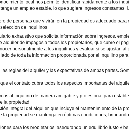
nocimiento local nos permite identificar rápidamente a los inqu
tenga un empleo estable, lo que sugiere ingresos constantes. U
 de personas que vivirán en la propiedad es adecuado para el 
selección de inquilinos
ulario exhaustivo que solicita información sobre ingresos, empl
alquiler de impagos a todos los propietarios, que cubre el pag
ocer personalmente a los inquilinos y evaluar si se ajustan al 
lado de toda la información proporcionada por el inquilino par
 las reglas del alquiler y las expectativas de ambas partes. So
e el contrato cubra todos los aspectos importantes del alquiler
tamos al inquilino de manera amigable y profesional para estab
re la propiedad.
ión integral del alquiler, que incluye el mantenimiento de la 
la propiedad se mantenga en óptimas condiciones, brindando tr
es para los propietarios, asegurando un equilibrio justo y ben