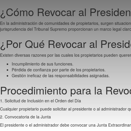
Ir
¿Cómo Revocar al Presiden
al
contenido
En la administración de comunidades de propietarios, surgen situacion
jurisprudencia del Tribunal Supremo proporcionan un marco legal claro
¿Por Qué Revocar al Presid
Existen diversas razones por las cuales los propietarios pueden querer
Incumplimiento de sus funciones.
Pérdida de confianza por parte de los propietarios.
Gestión ineficaz de las responsabilidades asignadas.
Procedimiento para la Revo
1. Solicitud de Inclusión en el Orden del Día
Cualquier propietario puede solicitar al presidente o al administrador q
2. Convocatoria de la Junta
El presidente o el administrador debe convocar una Junta Extraordinaria