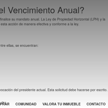
el Vencimiento Anual?
finalice su mandato anual. La Ley de Propiedad Horizontal (LPH) y la
 esta acción de manera efectiva y conforme a la ley.
tre ellas, se encuentran:
vocación del presidente actual. Esta solicitud debe hacerse por escrito.
 LPH.
PRAR
COMUNIDAD
VALORA TU INMUEBLE
CONTACTO