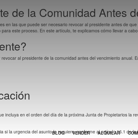
te de la Comunidad Antes d
es en las que puede ser necesario revocar al presidente antes de que 
 para este proceso. En este artículo, te explicamos cómo llevar a cabo
ente?
 revocar al presidente de la comunidad antes del vencimiento anual. En
cación
ue incluya en el orden del día de la próxima Junta de Propietarios la re
 si la urgencia del asunto lo requiere, conforme al artículo 16.1 de la
BLOG
VENDER
ALQUILAR
COM