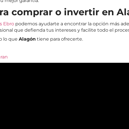
tu mejor garantía.
ra comprar o invertir en A
s Ebro
podemos ayudarte a encontrar la opción más adecu
ional que defienda tus intereses y facilite todo el proce
o lo que
Alagón
tiene para ofrecerte.
gran