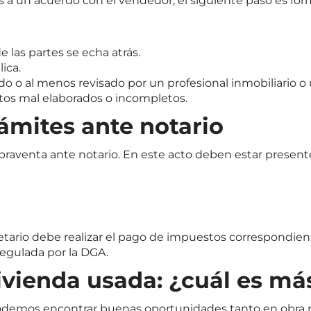
s a un acuerdo con el vendedor, el siguiente paso es form
 las partes se echa atrás.
lica.
do o al menos revisado por un profesional inmobiliario 
atos mal elaborados o incompletos.
rámites ante notario
mpraventa ante notario. En este acto deben estar present
etario debe realizar el pago de impuestos correspondiente
regulada por la
DGA
.
ivienda usada: ¿cuál es má
o, podemos encontrar buenas oportunidades tanto en ob