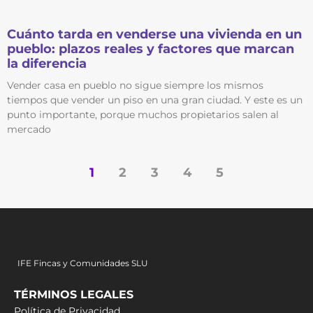
Cuánto tarda en venderse una vivienda en un
pueblo: plazos reales y factores que marcan
la diferencia
Vender casa en pueblo no sigue siempre los mismos
tiempos que vender un piso en una gran ciudad. Y este es un
punto importante, porque muchos propietarios salen al
mercado
1
2
3
4
5
IFE Fincas y Comunidades SLU
TÉRMINOS LEGALES
Política de Privacidad