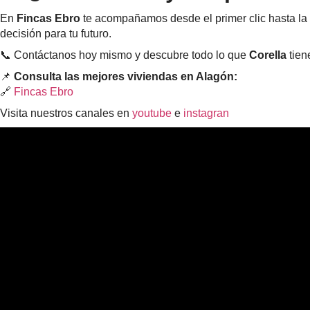
En
Fincas Ebro
te acompañamos desde el primer clic hasta la 
decisión para tu futuro.
📞 Contáctanos hoy mismo y descubre todo lo que
Corella
tien
📌
Consulta las mejores viviendas en Alagón:
🔗
Fincas Ebro
Visita nuestros canales en
youtube
e
instagran