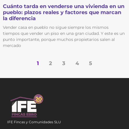
Cuánto tarda en venderse una vivienda en un
pueblo: plazos reales y factores que marcan
la diferencia
Vender casa en pueblo no sigue siempre los mismos
tiempos que vender un piso en una gran ciudad. Y este es un
punto importante, porque muchos propietarios salen al
mercado
1
2
3
4
5
IFE Fincas y Comunidades SLU