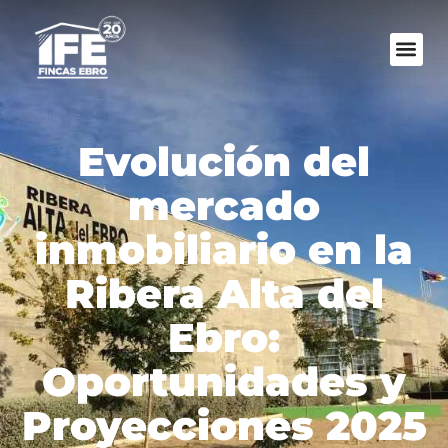
Evolución del
mercado
inmobiliario en la
Ribera Alta del
Ebro:
Oportunidades y
Proyecciones 2025