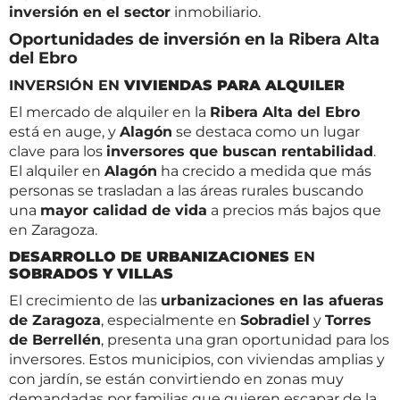
inversión en el sector
inmobiliario.
Oportunidades de inversión en la Ribera Alta
del Ebro
INVERSIÓN EN
VIVIENDAS PARA ALQUILER
El mercado de alquiler en la
Ribera Alta del Ebro
está en auge, y
Alagón
se destaca como un lugar
clave para los
inversores que buscan rentabilidad
.
El alquiler en
Alagón
ha crecido a medida que más
personas se trasladan a las áreas rurales buscando
una
mayor calidad de vida
a precios más bajos que
en Zaragoza.
DESARROLLO DE URBANIZACIONES
EN
SOBRADOS Y VILLAS
El crecimiento de las
urbanizaciones en las afueras
de Zaragoza
, especialmente en
Sobradiel
y
Torres
de Berrellén
, presenta una gran oportunidad para los
inversores. Estos municipios, con viviendas amplias y
con jardín, se están convirtiendo en zonas muy
demandadas por familias que quieren escapar de la