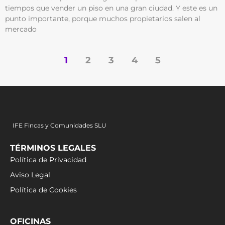
tiempos que vender un piso en una gran ciudad. Y este es un
punto importante, porque muchos propietarios salen al
mercado
1
2
3
4
5
IFE Fincas y Comunidades SLU
TÉRMINOS LEGALES
Política de Privacidad
Aviso Legal
Política de Cookies
OFICINAS