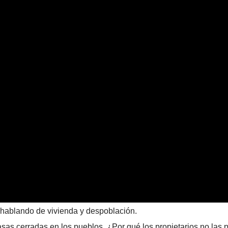
hablando de vivienda y despoblación.
sas cerradas en los pueblos. ¿Por qué los propietarios no las 