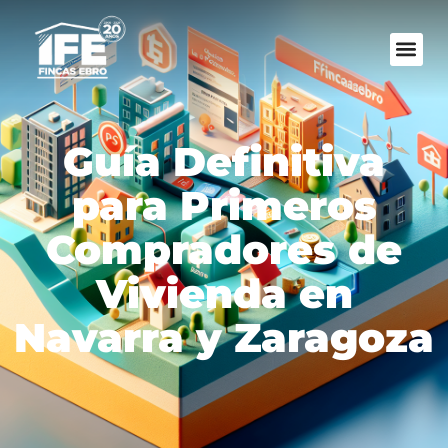
Guía Definitiva
para Primeros
Compradores de
Vivienda en
Navarra y Zaragoza