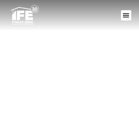
Han instalado
cámaras de
videovigilancia en
el garaje de mi
comunidad ¿Yo
puedo verlas?