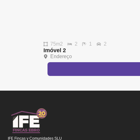
75m2
2
1
2
Imóvel 2
Endereço
IFE Fincas y Comunidades SLU