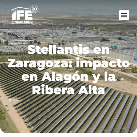
Stellantis en
Zaragoza: impacto
en Alagón y la
Ribera Alta