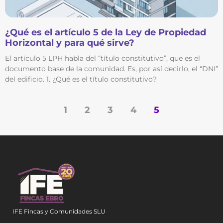
¿Qué es el artículo 5 de la Ley de Propiedad
Horizontal y para qué sirve?
El artículo 5 LPH habla del “título constitutivo”, que es el
documento base de la comunidad. Es, por así decirlo, el “DNI”
del edificio. 1. ¿Qué es el título constitutivo?
1
2
3
4
5
IFE Fincas y Comunidades SLU