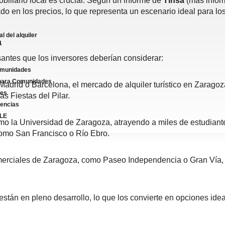
obiliario local es crucial. Según un informe de
Tinsa
(más info
o en los precios, lo que representa un escenario ideal para los
l del alquiler
a
santes que los inversores deberían considerar:
omunidades
para Comunidades
id o Barcelona, el mercado de alquiler turístico en Zaragoza t
tes
s Fiestas del Pilar.
dencias
LE
o la Universidad de Zaragoza, atrayendo a miles de estudian
omo San Francisco o Río Ebro.
erciales de Zaragoza, como Paseo Independencia o Gran Vía, 
án en pleno desarrollo, lo que los convierte en opciones ideal