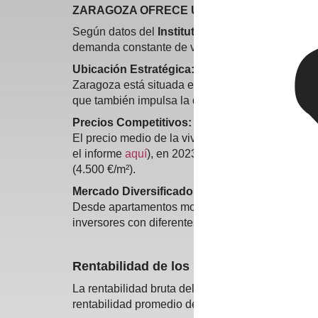
ZARAGOZA OFRECE UN EQUILIBRIO ENTRE 
Según datos del
Instituto Nacional de Estadíst
demanda constante de viviendas y espacios com
Ubicación Estratégica:
Zaragoza está situada en el corredor logístico qu
que también impulsa la demanda de inmuebles res
Precios Competitivos:
El precio medio de la vivienda en Zaragoza es 
el informe
aquí
), en 2023 el precio promedio por
(4.500 €/m²).
Mercado Diversificado:
Desde apartamentos modernos en el centro hast
inversores con diferentes objetivos y presupuest
Rentabilidad de los Inmuebles en Zarag
La rentabilidad bruta del alquiler en Zaragoza es 
rentabilidad promedio de una vivienda en alquil