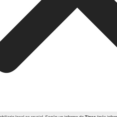
Delicias, esta cifra puede alcanzar hasta un 6%, especialmente
a o Valdespartera ofrecen oportunidades interesantes para obt
 rentable y estable que otras opciones como los depósitos banc
ha mostrado ser menos volátil que la bolsa de valores, propor
 de Inversión
aragoza, es esencial analizar ciertos factores:
nante en el rendimiento de una inversión inmobiliaria. En Zara
sidencial como para locales comerciales.
ares entre los inversores. Sin embargo, los locales comerciale