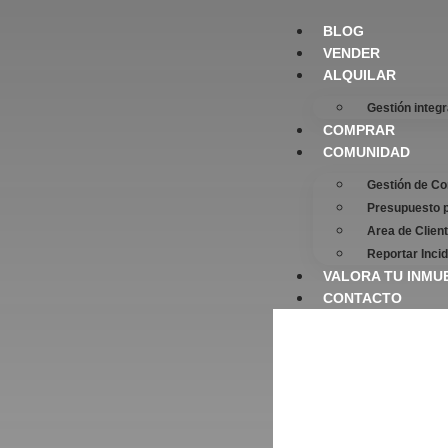
BLOG
VENDER
ALQUILAR
Gestión integra
COMPRAR
COMUNIDAD
Gestión de C
Invertir
Presupuesto 
Area de Clien
Reportar Inci
VALORA TU INMU
CONTACTO