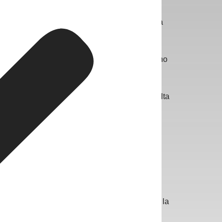
S INMOBILIARIOS COMPETITIVOS.
700.000 habitantes en 2023, lo que genera una
menta el crecimiento industrial y comercial, sino
arcelona. Según un informe de
Idealista
(consulta
inferior al de Madrid (4.000 €/m²) o Barcelona
a ofrece una amplia gama de opciones para
iliario
Fotocasa
(consulta más detalles
aquí
), la
 otras ciudades españolas de tamaño similar.