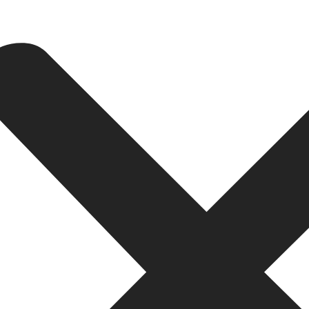
CALIDAD DE VIDA, CRECIMIENTO ECONÓMICO Y PRECIO
ica (INE)
, Zaragoza tiene una población creciente, con más de 
erciales.
e conecta Madrid, Barcelona, Bilbao y Valencia. Esto no solo fo
idenciales y de alquiler.
más accesible que en otras grandes ciudades como Madrid o B
 metro cuadrado en Zaragoza era de 1.750 €, significativamente 
a propiedades más asequibles en barrios emergentes, Zaragoz
os.
oza
otro de los atractivos para los inversores. Según el portal inmob
er en Zaragoza ronda el
5,5% anual
, una cifra que supera la de