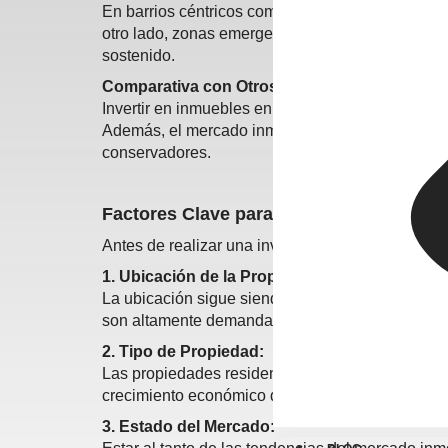
En barrios céntricos como el Casco Histórico o 
otro lado, zonas emergentes como Parque Veneci
sostenido.
Comparativa con Otros Tipos de Inversión:
Invertir en inmuebles en Zaragoza puede ser más
Además, el mercado inmobiliario históricamente 
conservadores.
Factores Clave para Tomar una Decisión
Antes de realizar una inversión inmobiliaria en Z
1. Ubicación de la Propiedad:
La ubicación sigue siendo el factor más determi
son altamente demandados tanto para alquiler re
2. Tipo de Propiedad:
Las propiedades residenciales son las más popul
crecimiento económico de la ciudad.
3. Estado del Mercado: