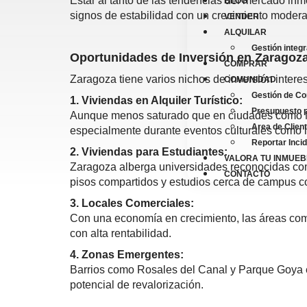
Estar al tanto de las tendencias del mercado inm
BLOG
signos de estabilidad con un crecimiento moderad
VENDER
ALQUILAR
Gestión integra
Oportunidades de Inversión en Zaragoz
COMPRAR
Zaragoza tiene varios nichos de inversión intere
COMUNIDAD
Gestión de C
1. Viviendas en Alquiler Turístico:
Presupuesto 
Aunque menos saturado que en ciudades como Madr
Area de Clien
especialmente durante eventos culturales como la
Reportar Inci
2. Viviendas para Estudiantes:
VALORA TU INMUEB
Zaragoza alberga universidades reconocidas com
CONTACTO
pisos compartidos y estudios cerca de campus c
3. Locales Comerciales:
Con una economía en crecimiento, las áreas com
con alta rentabilidad.
4. Zonas Emergentes:
Barrios como Rosales del Canal y Parque Goya est
potencial de revalorización.