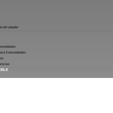
l del alquiler
omunidades
 en Inmuebles en 
para Comunidades
tes
Rentabilidad
dencias
EBLE