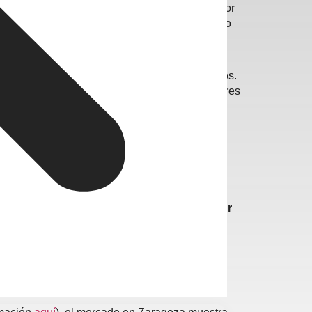
 en propiedades reformadas y bien ubicadas. Por
ener mayores retornos debido a su crecimiento
arios, que actualmente ofrecen intereses bajos.
cionando una mayor seguridad para los inversores
goza, barrios como
Centro, Universidad y Actur
s y oficinas también están en auge debido al