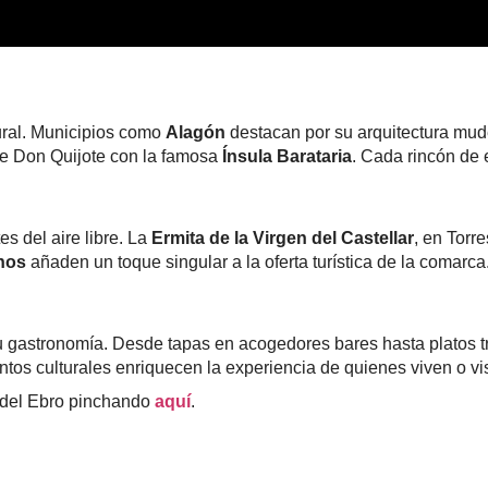
tural. Municipios como
Alagón
destacan por su arquitectura mudé
o de Don Quijote con la famosa
Ínsula Barataria
. Cada rincón de 
es del aire libre. La
Ermita de la Virgen del Castellar
, en Torr
nos
añaden un toque singular a la oferta turística de la comarca.
u gastronomía. Desde tapas en acogedores bares hasta platos tr
entos culturales enriquecen la experiencia de quienes viven o vis
a del Ebro pinchando
aquí
.