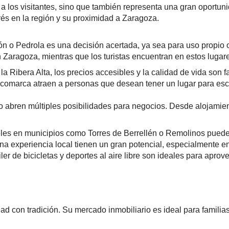
a a los visitantes, sino que también representa una gran oportun
rés en la región y su proximidad a Zaragoza.
n o Pedrola es una decisión acertada, ya sea para uso propio o
on Zaragoza, mientras que los turistas encuentran en estos luga
 Ribera Alta, los precios accesibles y la calidad de vida son fa
la comarca atraen a personas que desean tener un lugar para e
o abren múltiples posibilidades para negocios. Desde alojamient
es en municipios como Torres de Berrellén o Remolinos pueden a
 experiencia local tienen un gran potencial, especialmente en l
er de bicicletas y deportes al aire libre son ideales para aprov
d con tradición. Su mercado inmobiliario es ideal para famili