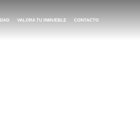
IDAD
VALORA TU INMUEBLE
CONTACTO
apitulo III –
inmobiliarios