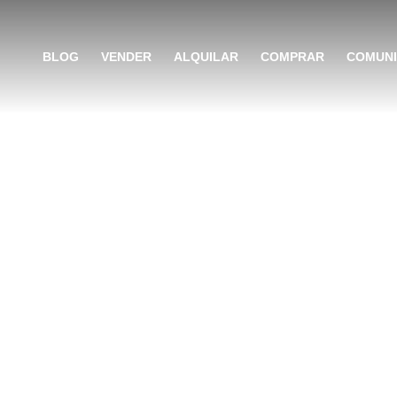
BLOG
VENDER
ALQUILAR
COMPRAR
COMUN
edad Horizontal – C
de los complejos 
privados