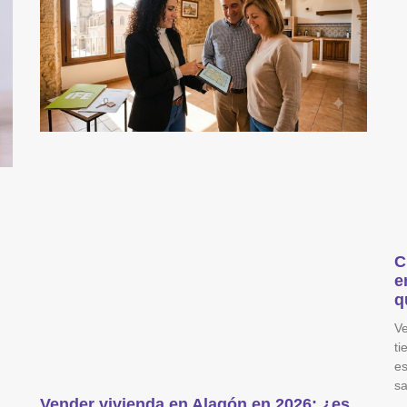
C
e
q
Ve
ti
es
sa
Vender vivienda en Alagón en 2026: ¿es