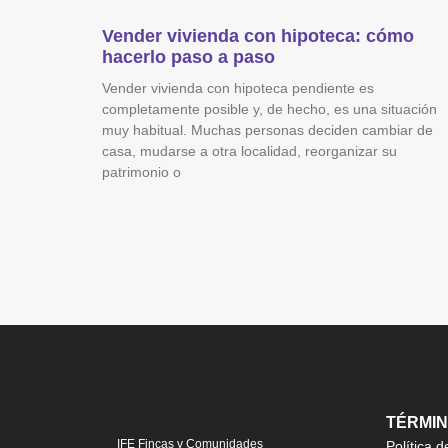
Vender vivienda con hipoteca: cómo
hacerlo paso a paso
Vender vivienda con hipoteca pendiente es
completamente posible y, de hecho, es una situación
muy habitual. Muchas personas deciden cambiar de
casa, mudarse a otra localidad, reorganizar su
patrimonio o
TÉRMIN
IFE Fincas y Comunidades
Política d