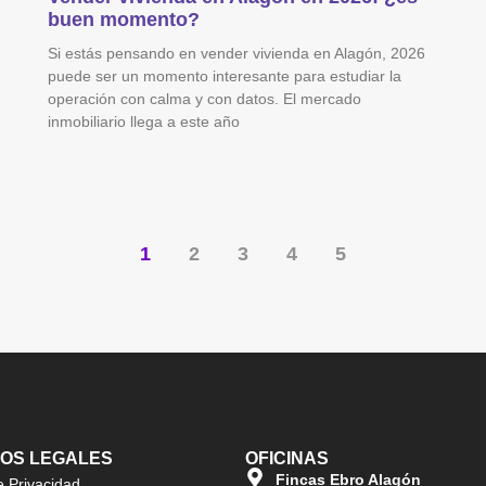
buen momento?
Si estás pensando en vender vivienda en Alagón, 2026
puede ser un momento interesante para estudiar la
operación con calma y con datos. El mercado
inmobiliario llega a este año
1
2
3
4
5
OS LEGALES
OFICINAS
Fincas Ebro Alagón
e Privacidad